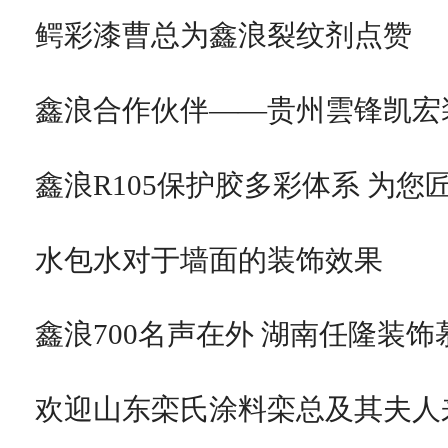
鳄彩漆曹总为鑫浪裂纹剂点赞
鑫浪合作伙伴——贵州雲锋凯宏
鑫浪R105保护胶多彩体系 为您
水包水对于墙面的装饰效果
鑫浪700名声在外 湖南任隆装饰
欢迎山东栾氏涂料栾总及其夫人