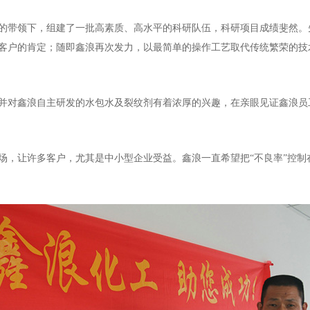
的带领下，组建了一批高素质、高水平的科研队伍，科研项目成绩斐然。先
客户的肯定；随即鑫浪再次发力，以最简单的操作工艺取代传统繁荣的技
并对鑫浪自主研发的水包水及裂纹剂有着浓厚的兴趣，在亲眼见证鑫浪员
场，让许多客户，尤其是中小型企业受益。鑫浪一直希望把“不良率”控制