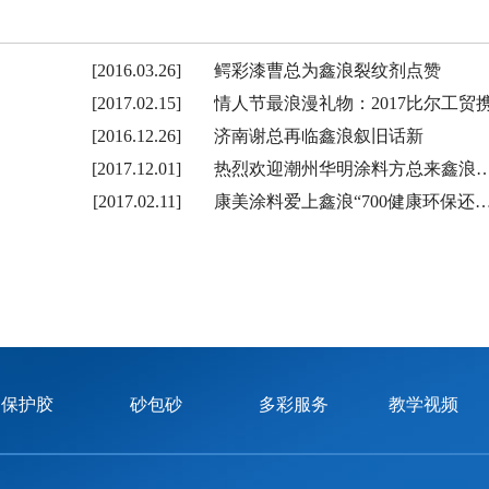
[2016.03.26]
鳄彩漆曹总为鑫浪裂纹剂点赞
[2017.02.15]
情人节最浪漫礼物：2017比尔工贸
[2016.12.26]
济南谢总再临鑫浪叙旧话新
[2017.12.01]
热烈欢迎潮州华明涂料方总来鑫浪
[2017.02.11]
康美涂料爱上鑫浪“700健康环保还
保护胶
砂包砂
多彩服务
教学视频