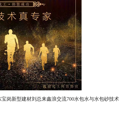
东宝岗新型建材刘总来鑫浪交流700水包水与水包砂技术