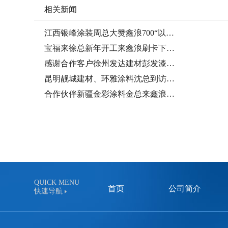
相关新闻
江西银峰涂装周总大赞鑫浪700“以…
宝福来徐总新年开工来鑫浪刷卡下…
感谢合作客户徐州发达建材彭发漆…
昆明靓城建材、环雅涂料沈总到访…
合作伙伴新疆金彩涂料金总来鑫浪…
QUICK MENU
首页
公司简介
快速导航