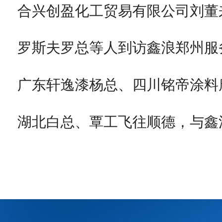
合兴创盈化工贸易有限公司刘董
罗斯夫罗总等人到访鑫浪郑州服
广东轩逸漆杨总、四川铭帝涂料
湖北白总、覃工飞往顺德，与鑫