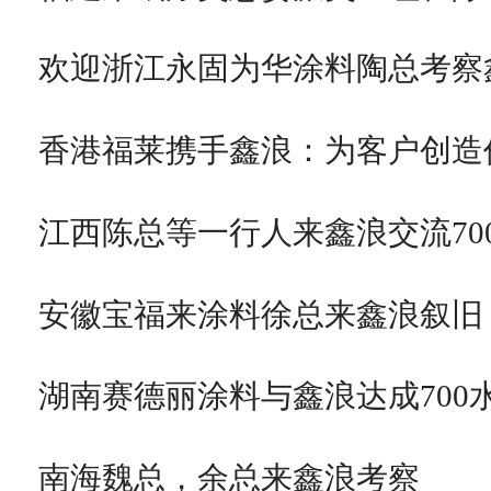
欢迎浙江永固为华涂料陶总考察
香港福莱携手鑫浪：为客户创造
江西陈总等一行人来鑫浪交流70
安徽宝福来涂料徐总来鑫浪叙旧
湖南赛德丽涂料与鑫浪达成700
南海魏总，余总来鑫浪考察