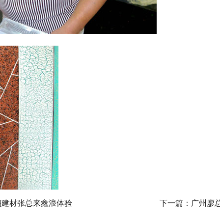
翔建材张总来鑫浪体验
下一篇：
广州廖