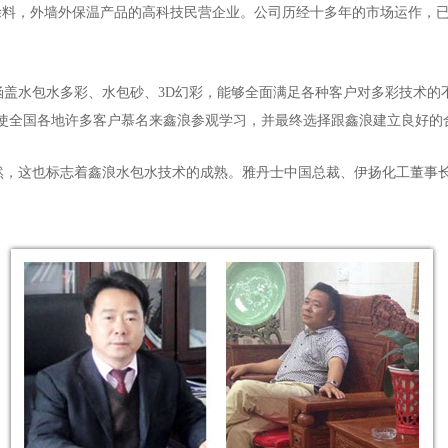
涂料，外墙外保温产品的高科技民营企业。公司历经十多年的市场运作，
涵盖水包水多彩、水包砂、3D幻彩，能够全面满足各种客户对多彩技术的
致使全国各地许多客户慕名来鑫浪参观学习，并最终选择跟鑫浪建立良好的
必然，这也标志着鑫浪水包水技术的成熟。雅丹士中国总裁、伊扬化工董事