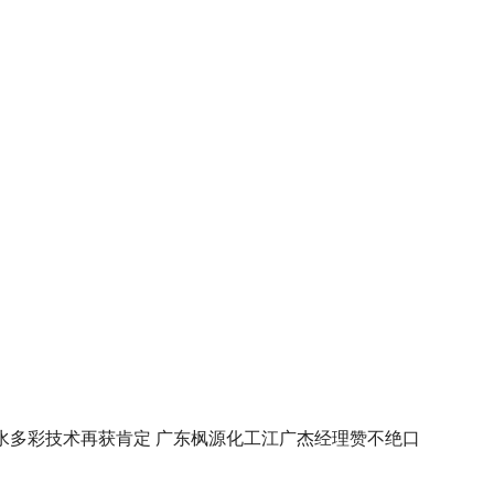
包水多彩技术再获肯定 广东枫源化工江广杰经理赞不绝口