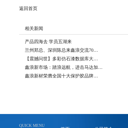
返回首页
相关新闻
产品四海去 学员五湖来
兰州郑总、深圳陈总来鑫浪交流70…
【震撼问世】多彩仿石漆数据库大…
鑫浪新市场：踏浪远航，进击马达加…
鑫浪新材荣膺全国十大保护胶品牌…
QUICK MENU