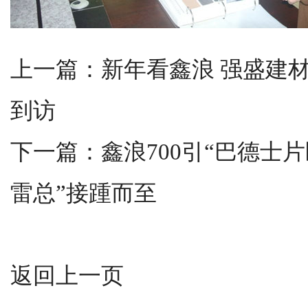
上一篇：
新年看鑫浪 强盛建
到访
下一篇：
鑫浪700引“巴德士
雷总”接踵而至
返回上一页