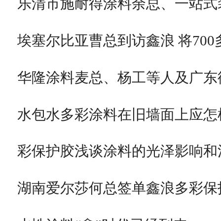
乐清市施耐得涂料余总、一站式
埃塞尔比亚曹总到访鑫浪 将700
华隆涂料麦总、杨工等人及广东
水包水多彩涂料在旧墙面上应怎
彩保护胶浅谈涂料的光泽影响和
湖南爱尔莎何总签单鑫浪多彩保