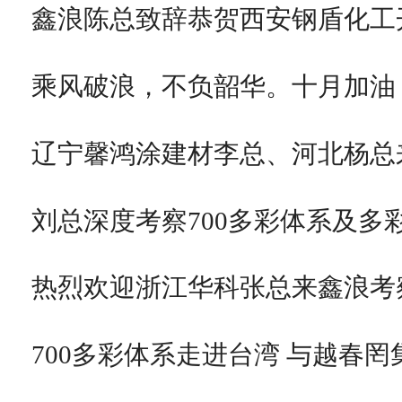
鑫浪陈总致辞恭贺西安钢盾化工
乘风破浪，不负韶华。十月加油
辽宁馨鸿涂建材李总、河北杨总
刘总深度考察700多彩体系及多
热烈欢迎浙江华科张总来鑫浪考
700多彩体系走进台湾 与越春罔